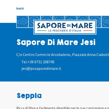
back
Sapore Di Mare Jesi
C/o Centro Comm.le Arcobaleno, Piazzale Anna Ciabott
Tel.
+39 0731 208745
jesi@pv.saporedimare.it
Seppia
Ricca di fibre e facilmente digeribile per le sue carni magre e 