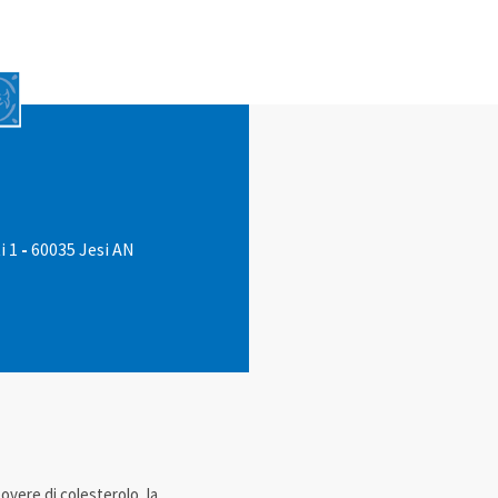
i 1
-
60035 Jesi AN
povere di colesterolo, la