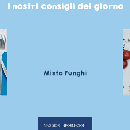
I nostri consigli del giorno
Misto Funghi
e
MAGGIORI INFORMAZIONI