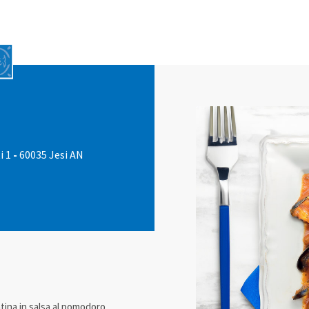
i 1
-
60035 Jesi AN
ntina in salsa al pomodoro