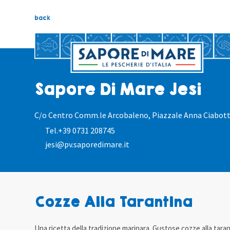
back
Sapore Di Mare Jesi
C/o Centro Comm.le Arcobaleno, Piazzale Anna Ciabott
Tel.
+39 0731 208745
jesi@pv.saporedimare.it
Cozze Alla Tarantina
Una ricetta della tradizione marinara. Gustose cozze alla tara