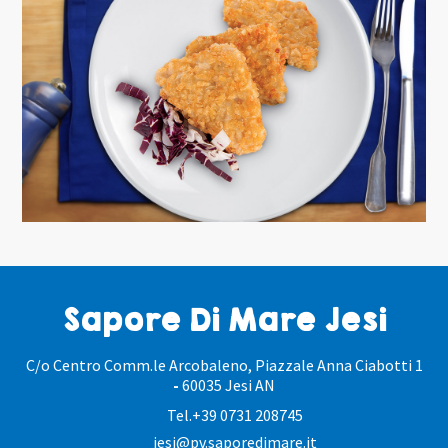
Sapore Di Mare Jesi
C/o Centro Comm.le Arcobaleno, Piazzale Anna Ciabotti 1
-
60035 Jesi AN
Tel.
+39 0731 208745
jesi@pv.saporedimare.it