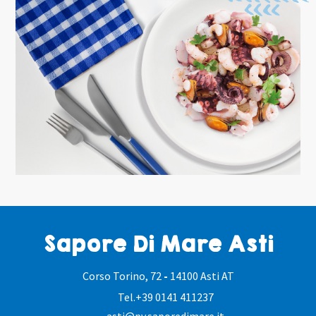
Sapore Di Mare Asti
Corso Torino, 72
-
14100 Asti AT
Tel.
+39 0141 411237