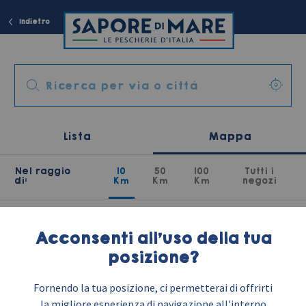
Indietro
Lista
Mappa
Nel raggio
10
50
100
Tutti i
di:
Km
Km
Km
negozi
Acconsenti all'uso della tua
posizione?
Fornendo la tua posizione, ci permetterai di offrirti
la migliore esperienza di navigazione all'interno