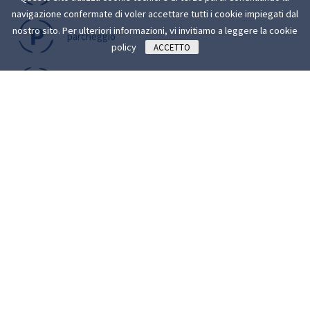
navigazione confermate di voler accettare tutti i cookie impiegati dal
nostro sito. Per ulteriori informazioni, vi invitiamo a leggere la
cookie
parcheggio
policy
ACCETTO
ritiro in negozio
satispay
spesa a domicilio
Recensioni