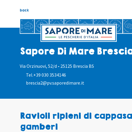
back
Sapore Di Mare Bresci
Via Orzinuovi, 52/d
-
25125 Brescia BS
Tel.
+39 030 3534146
brescia2@pv.saporedimare.it
Ravioli ripieni di cappas
gamberi