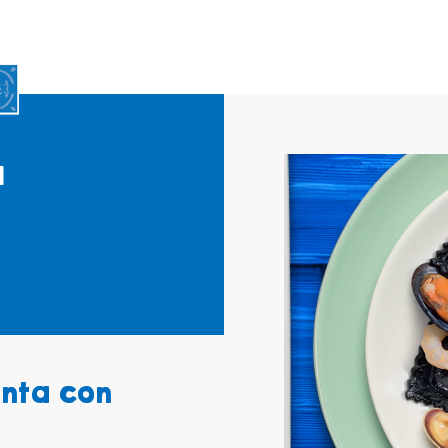
a
anta con