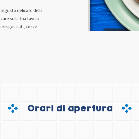
i al gusto delicato della
are sulla tua tavola
beri sgusciati, cozze
Orari di apertura