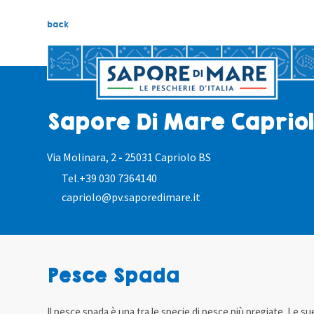
back
Sapore Di Mare Caprio
Via Molinara, 2
-
25031 Capriolo BS
Tel.
+39 030 7364140
capriolo@pv.saporedimare.it
Pesce Spada
Il pesce spada è una tra le specie di pesce più pregiate. Le s