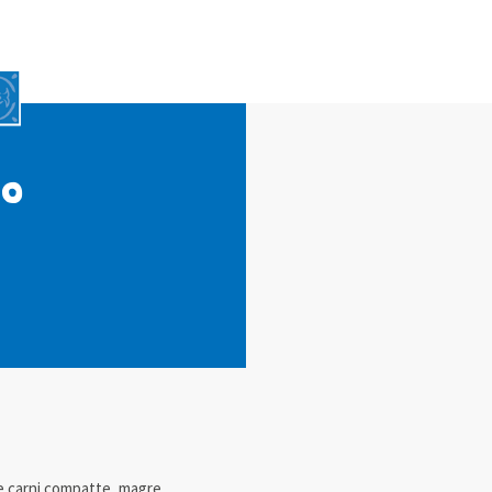
lo
ue carni compatte, magre