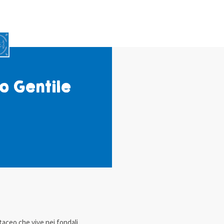
o Gentile
staceo che vive nei fondali