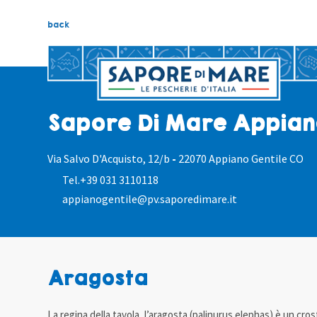
back
Sapore Di Mare Appian
Via Salvo D'Acquisto, 12/b
-
22070 Appiano Gentile CO
Tel.
+39 031 3110118
appianogentile@pv.saporedimare.it
Aragosta
La regina della tavola, l’aragosta (palinurus elephas) è un cro