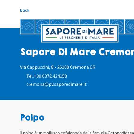
back
Sapore Di Mare Cremo
Via Cappuccini, 8
-
26100 Cremona CR
Tel.
+39 0372 434158
cremona@pv.saporedimare.it
Polpo
Il polpo è un mollusco cefalopode della famiglia Octopodidae