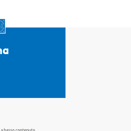
na
a a basso contenuto