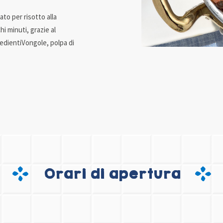
ato per risotto alla
i minuti, grazie al
redientiVongole, polpa di
Orari di apertura