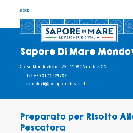
back
Sapore Di Mare Mondo
Corso Mondovicino , 25
-
12084 Mondovì CN
Tel.
+39 0174 529707
mondovi@pv.saporedimare.it
Preparato per Risotto All
Pescatora