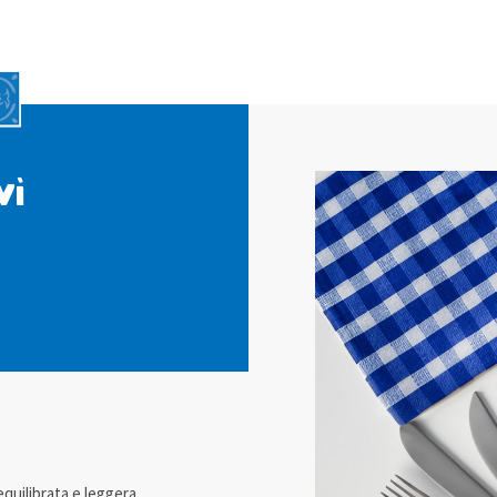
vì
quilibrata e leggera.