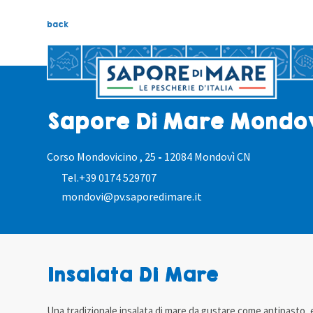
back
Sapore Di Mare Mondo
Corso Mondovicino , 25
-
12084 Mondovì CN
Tel.
+39 0174 529707
mondovi@pv.saporedimare.it
Insalata Di Mare
Una tradizionale insalata di mare da gustare come antipasto, e