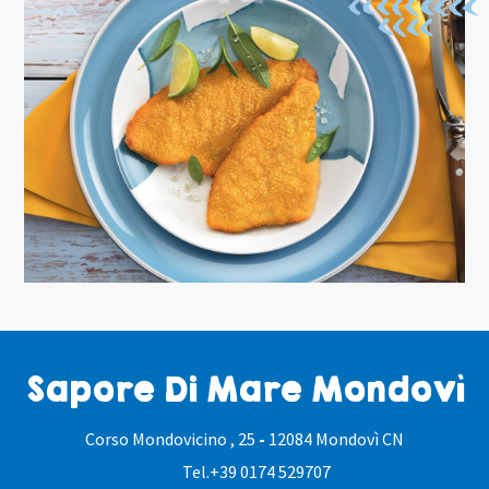
Sapore Di Mare Mondovì
Corso Mondovicino , 25
-
12084 Mondovì CN
Tel.
+39 0174 529707