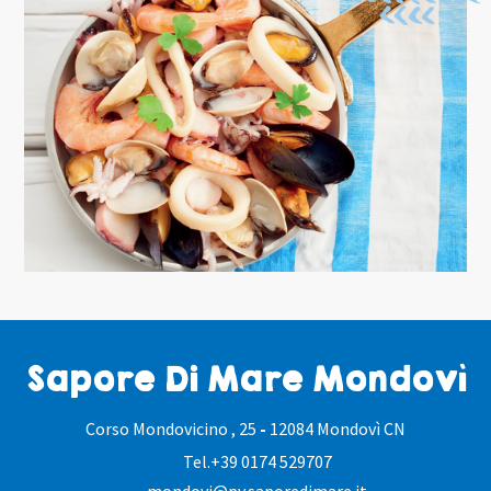
Sapore Di Mare Mondovì
Corso Mondovicino , 25
-
12084 Mondovì CN
Tel.
+39 0174 529707