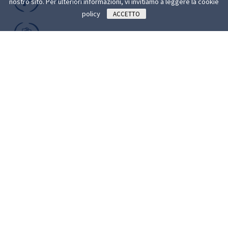
nostro sito. Per ulteriori informazioni, vi invitiamo a leggere la
cookie
policy
ACCETTO
ritiro in negozio
satispay
spesa a domicilio
Recensioni
Le recensioni non sono verificate