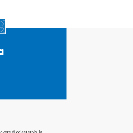
a
povere di colesterolo, la