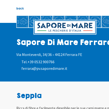
back
Sapore Di Mare Ferrar
Via Monteverdi, 34/36
-
44124 Ferrara FE
Tel.
+39 0532 900766
ferrara@pv.saporedimare.it
Seppia
Ricca di fibre e facilmente digeribile per le sue carni magre e 