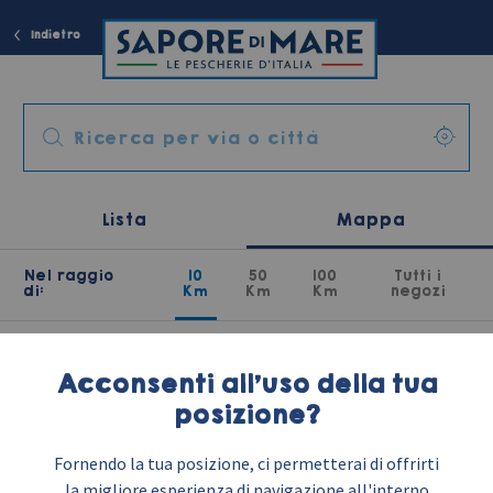
Indietro
Lista
Mappa
Nel raggio
10
50
100
Tutti i
di:
Km
Km
Km
negozi
Acconsenti all'uso della tua
posizione?
Fornendo la tua posizione, ci permetterai di offrirti
la migliore esperienza di navigazione all'interno