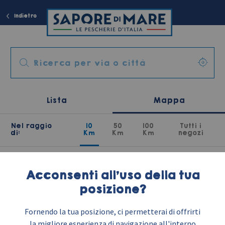
Indietro
Lista
Mappa
Nel raggio
10
50
100
Tutti i
di:
Km
Km
Km
negozi
Acconsenti all'uso della tua
posizione?
Fornendo la tua posizione, ci permetterai di offrirti
la migliore esperienza di navigazione all'interno