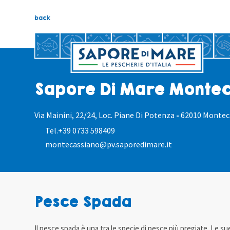
back
Sapore Di Mare Monte
Via Mainini, 22/24, Loc. Piane Di Potenza
-
62010 Montec
Tel.
+39 0733 598409
montecassiano@pv.saporedimare.it
Pesce Spada
Il pesce spada è una tra le specie di pesce più pregiate. Le s