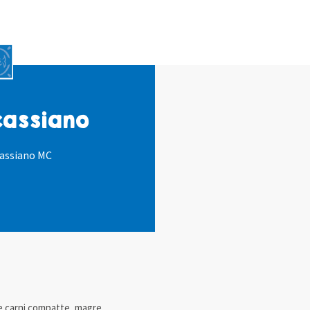
cassiano
assiano MC
ue carni compatte, magre