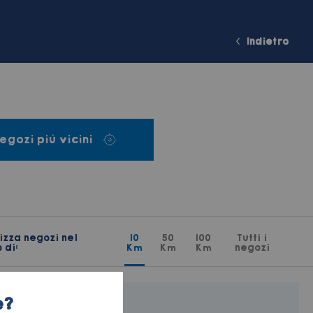
Indietro
egozi più vicini
izza negozi nel
10
50
100
Tutti i
 di:
Km
Km
Km
negozi
e?
Di Mare