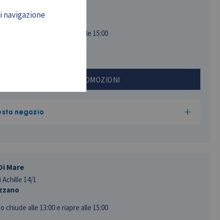
 Resistenza, 121
di navigazione
ccinasco
to
chiude alle 13:00 e riapre alle 15:00
INFO E PROMOZIONI
esto negozio
Di Mare
 Achille 14/1
zzano
to
chiude alle 13:00 e riapre alle 15:00