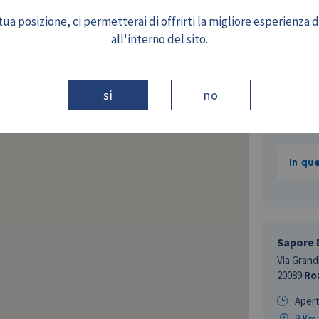
Via Della
ua posizione, ci permetterai di offrirti la migliore esperienza 
20090
Bu
all'interno del sito.
Aper
7 Km
si
no
In qu
Sapore 
Via Grandi
20089
Ro
Aper
9 Km