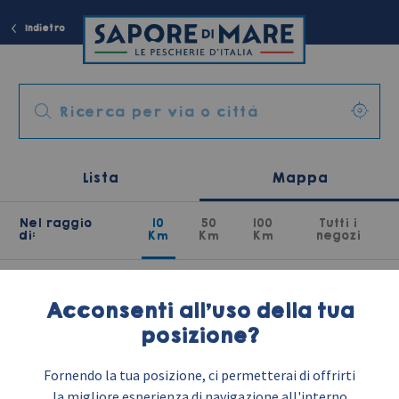
Indietro
Lista
Mappa
Nel raggio
10
50
100
Tutti i
di:
Km
Km
Km
negozi
Acconsenti all'uso della tua
posizione?
Fornendo la tua posizione, ci permetterai di offrirti
la migliore esperienza di navigazione all'interno