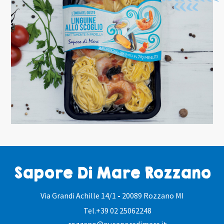
Sapore Di Mare Rozzano
Via Grandi Achille 14/1
-
20089 Rozzano MI
Tel.
+39 02 25062248