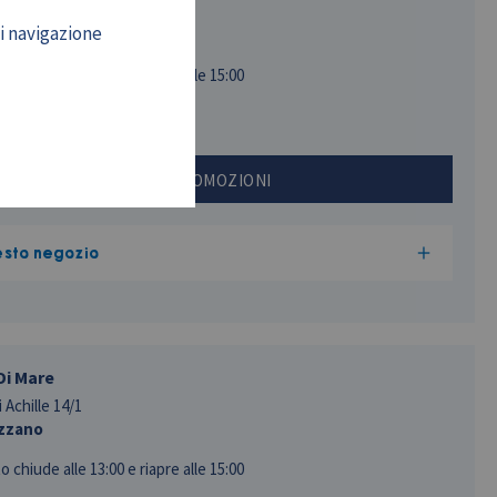
 Resistenza, 121
di navigazione
ccinasco
to
chiude alle 13:00 e riapre alle 15:00
INFO E PROMOZIONI
esto negozio
Di Mare
 Achille 14/1
zzano
to
chiude alle 13:00 e riapre alle 15:00