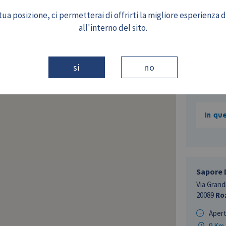
Via Della
ua posizione, ci permetterai di offrirti la migliore esperienza 
20090
Bu
all'interno del sito.
Aper
7 Km
si
no
In qu
Sapore 
Via Grandi
20089
Ro
Aper
9 Km