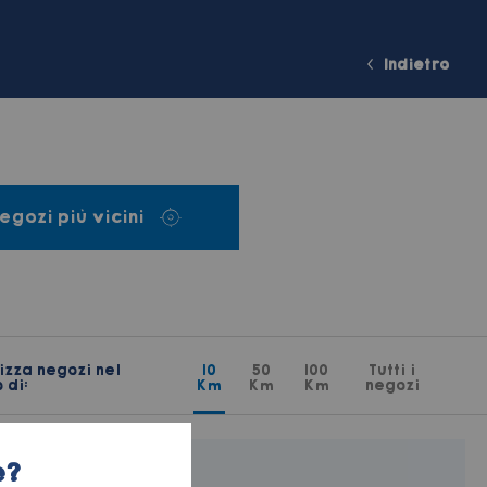
Indietro
egozi più vicini
izza negozi nel
10
50
100
Tutti i
 di:
Km
Km
Km
negozi
e?
Di Mare