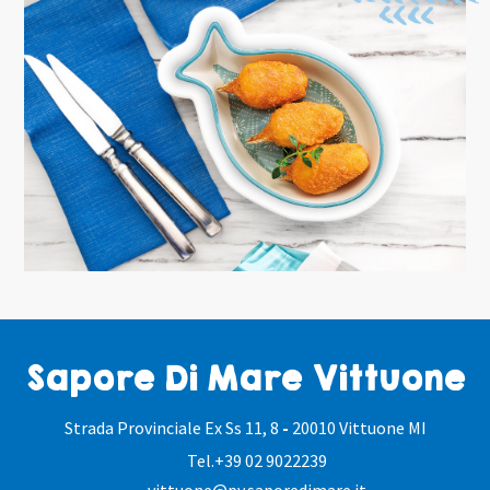
Sapore Di Mare Vittuone
Strada Provinciale Ex Ss 11, 8
-
20010 Vittuone MI
Tel.
+39 02 9022239