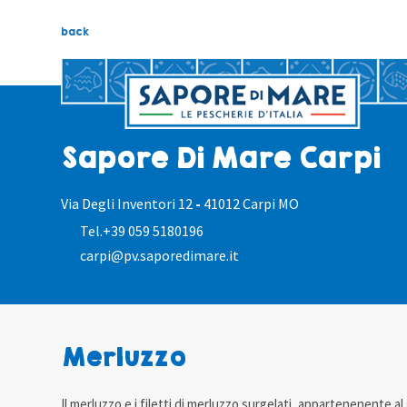
back
Sapore Di Mare Carpi
Via Degli Inventori 12
-
41012 Carpi MO
Tel.
+39 059 5180196
carpi@pv.saporedimare.it
Merluzzo
Il merluzzo e i filetti di merluzzo surgelati, appartenenente 