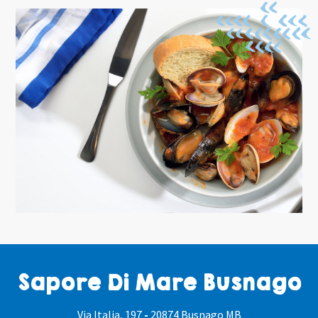
Sapore Di Mare Busnago
Via Italia, 197
-
20874 Busnago MB