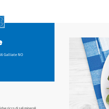
e
66 Galliate NO
ae ricco di sali minerali