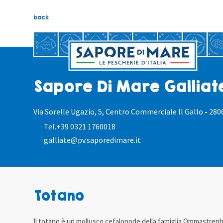
back
Sapore Di Mare Galliat
Via Sorelle Ugazio, 5, Centro Commerciale Il Gallo
-
280
Tel.
+39 0321 1760018
galliate@pv.saporedimare.it
Totano
Il totano è un mollusco cefalopode della famiglia Ommastrephid