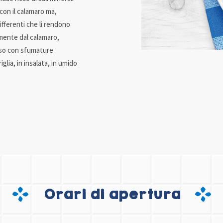
 con il calamaro ma,
fferenti che li rendono
samente dal calamaro,
osso con sfumature
glia, in insalata, in umido
Orari di apertura