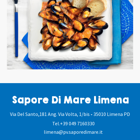
Sapore Di Mare Limena
Via Del Santo,181 Ang. Via Volta, 1/bis
-
35010 Limena PD
Tel.
+39 049 7160330
limena@pv.saporedimare.it