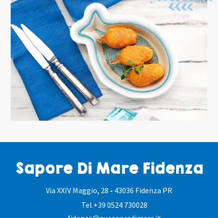
Sapore Di Mare Fidenza
Via XXIV Maggio, 28
-
43036 Fidenza PR
Tel.
+39 0524 730028