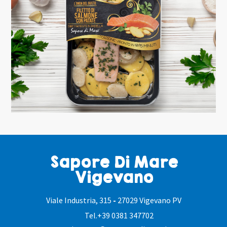
Sapore Di Mare
Vigevano
Viale Industria, 315
-
27029 Vigevano PV
Tel.
+39 0381 347702