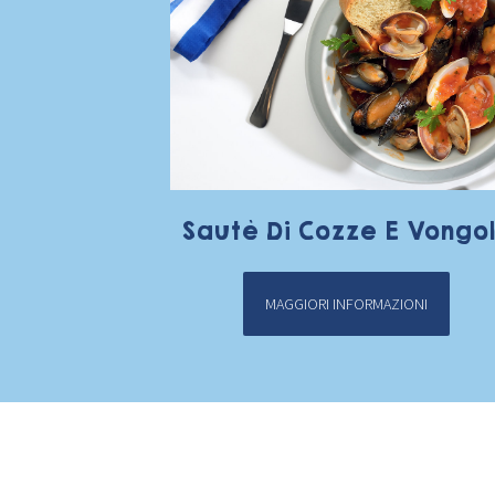
Sautè Di Cozze E Vongo
MAGGIORI INFORMAZIONI