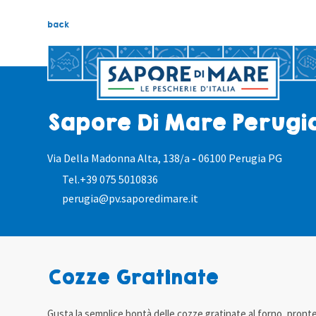
back
Sapore Di Mare Perugi
Via Della Madonna Alta, 138/a
-
06100 Perugia PG
Tel.
+39 075 5010836
perugia@pv.saporedimare.it
Cozze Gratinate
Gusta la semplice bontà delle cozze gratinate al forno, pronte