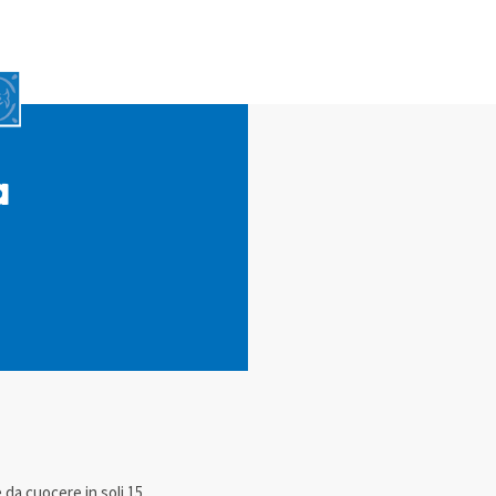
a
 da cuocere in soli 15