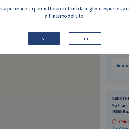
Via Della
ua posizione, ci permetterai di offrirti la migliore esperienza 
20090
Bu
all'interno del sito.
Chiu
7 Km
si
no
In qu
Sapore 
Via Grandi
20089
Ro
Chiu
9 Km