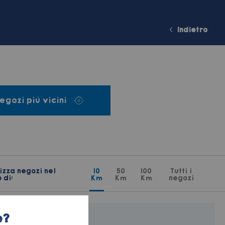
Indietro
egozi più vicini
izza negozi nel
10
50
100
Tutti i
 di:
Km
Km
Km
negozi
e?
Di Mare