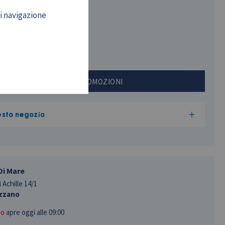
 Resistenza, 121
di navigazione
ccinasco
so
apre oggi alle 09:00
INFO E PROMOZIONI
esto negozio
Di Mare
 Achille 14/1
zzano
so
apre oggi alle 09:00