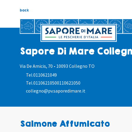
back
Sapore Di Mare Colleg
Via De Amicis, 70
-
10093 Collegno TO
Tel.
0110621049
Tel.
01106210500110621050
collegno@pv.saporedimare.it
Salmone Affumicato