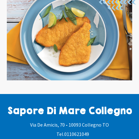
Sapore Di Mare Collegno
Via De Amicis, 70
-
10093 Collegno TO
Tel.
0110621049