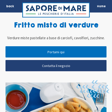
back
Home
Fritto misto di verdure
Verdure miste pastellate a base di carciofi, cavolfiori, zucchine.
Portami qui
Contatta il negozio