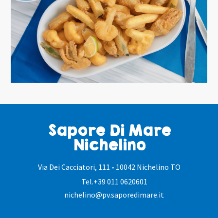
Sapore Di Mare
Nichelino
Via Dei Cacciatori, 111
-
10042 Nichelino TO
Tel.
+39 011 0620601
nichelino@pv.saporedimare.it