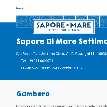
back
Sapore Di Mare Settimo
C/o Retail Park Settimo Cielo, Via P. Mascagni 11
-
10036
Tel.
+39 011 0620711
settimotorinese@pv.saporedimare.it
Gambero
Un ampio assortimento di gamberi, gamberoni e code di gambe