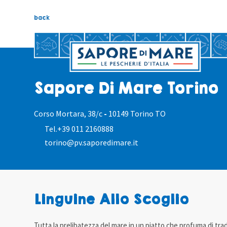
back
Sapore Di Mare Torino
Corso Mortara, 38/c
-
10149 Torino TO
Tel.
+39 011 2160888
torino@pv.saporedimare.it
Linguine Allo Scoglio
Tutta la prelibatezza del mare in un piatto che profuma di trad