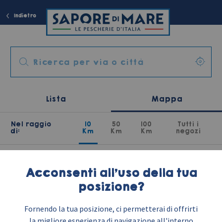
Indietro
Lista
Mappa
Nel raggio
10
50
100
Tutti i
di:
Km
Km
Km
negozi
Acconsenti all'uso della tua
posizione?
Fornendo la tua posizione, ci permetterai di offrirti
la migliore esperienza di navigazione all'interno