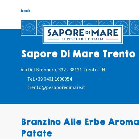
back
Sapore Di Mare Trento
Via Del Brennero, 332
-
38121 Trento TN
Tel.
+39 0461 1600054
trento@pv.saporedimare.it
Branzino Alle Erbe Aroma
Patate