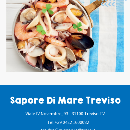
Sapore Di Mare Treviso
Viale IV Novembre, 93
-
31100 Treviso TV
Tel.
+39 0422 1600082