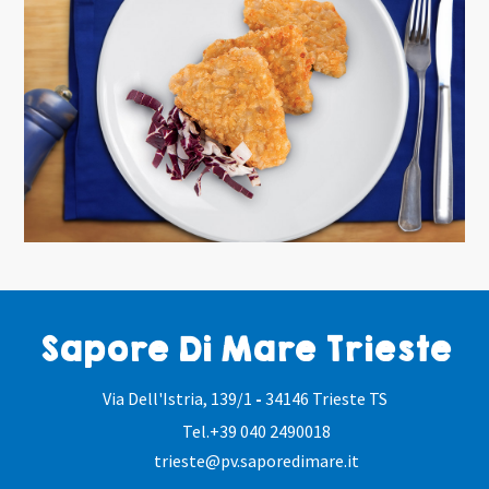
Sapore Di Mare Trieste
Via Dell'Istria, 139/1
-
34146 Trieste TS
Tel.
+39 040 2490018
trieste@pv.saporedimare.it