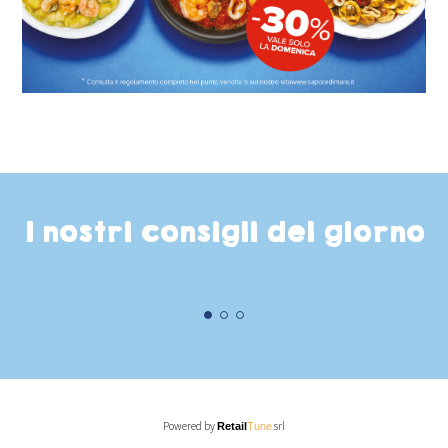
I nostri consigli del giorno
Powered by
srl
Retail
Tune