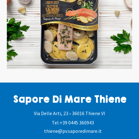
Sapore Di Mare Thiene
Via Delle Arti, 23
-
36016 Thiene VI
Tel.
+39 0445 360943
thiene@pv.saporedimare.it